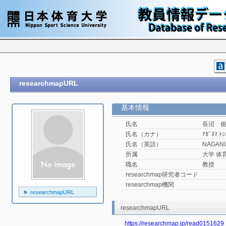
researchmapURL
基本情報
氏名
長沼 
氏名（カナ）
ﾅｶﾞﾇﾏ ﾄｼ
氏名（英語）
NAGANU
所属
大学 体
職名
教授
researchmap研究者コード
researchmap機関
researchmapURL
researchmapURL
https://researchmap.jp/read0151629