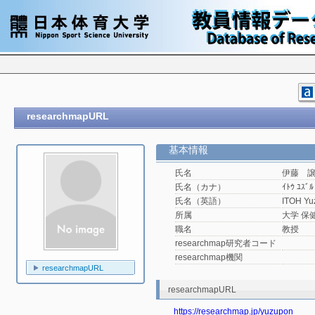
researchmapURL
基本情報
氏名
伊藤 
氏名（カナ）
ｲﾄｳ ﾕｽﾞﾙ
氏名（英語）
ITOH Yu
所属
大学 保
職名
教授
researchmap研究者コード
researchmap機関
researchmapURL
researchmapURL
https://researchmap.jp/yuzupon