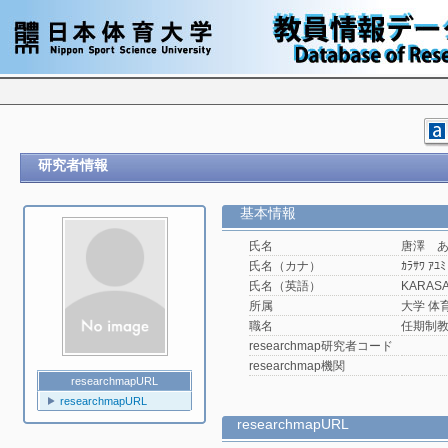
研究者情報
基本情報
氏名
唐澤 
氏名（カナ）
ｶﾗｻﾜ ｱﾕﾐ
氏名（英語）
KARASA
所属
大学 体
職名
任期制
researchmap研究者コード
researchmap機関
researchmapURL
researchmapURL
researchmapURL