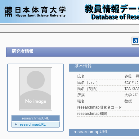
研究者情報
基本情報
氏名
谷釜 
氏名（カナ）
ﾀﾆｶﾞﾏ ﾋﾛ
氏名（英語）
TANIGAM
所属
大学 ｽ
職名
教授
researchmap研究者コード
researchmap機関
researchmapURL
researchmapURL
researchmapURL