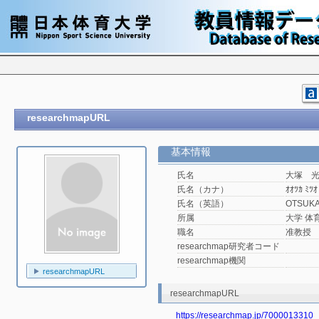
researchmapURL
基本情報
氏名
大塚 
氏名（カナ）
ｵｵﾂｶ ﾐﾂｵ
氏名（英語）
OTSUKA 
所属
大学 体
職名
准教授
researchmap研究者コード
researchmap機関
researchmapURL
researchmapURL
https://researchmap.jp/7000013310